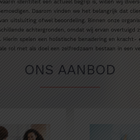
arin identiteit een actueel begrip is, willen wij diver
 bemoedigen. Daarom vinden we het belangrijk dat clien
 van uitsluiting ofwel beoordeling. Binnen onze organi
schillende achtergronden, omdat wij ervan overtuigd zi
t. Hierin spelen een holistische benadering en kracht- 
le rol met als doel een zelfredzaam bestaan in een ve
ONS AANBOD