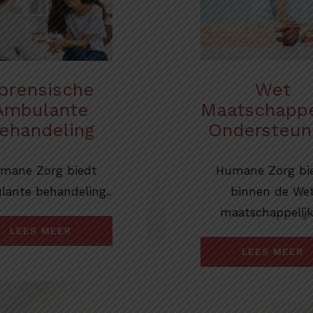
Wet
orensische
Maatschappe
Ambulante
Ondersteun
ehandeling
Humane Zorg bi
mane Zorg biedt
binnen de We
ante behandeling..
maatschappelijk
LEES MEER
LEES MEER