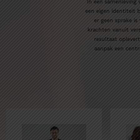
In een samenleving wa
een eigen identiteit
er geen sprake is
krachten vanuit ver
resultaat oplever
aanpak een centra