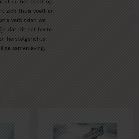
siteit en het recht op
t zich thuis voelt en
satie verbinden we
jn dat dit het beste
en herstelgerichte
ilige samenleving.