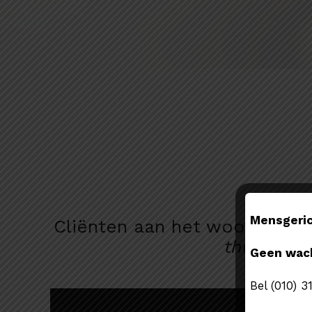
Mensgerich
Cliënten aan het woord:
“Voo
thuis”.
Geen wach
Bel (010) 