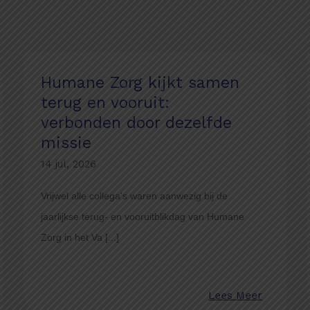
Nieuwsberichten
Humane Zorg kijkt samen
terug en vooruit:
verbonden door dezelfde
missie
14 jul, 2026
Vrijwel alle collega's waren aanwezig bij de
jaarlijkse terug- en vooruitblikdag van Humane
Zorg in het Va [...]
Lees Meer