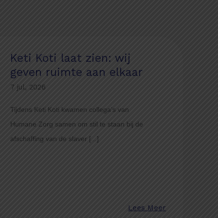
Keti Koti laat zien: wij
geven ruimte aan elkaar
7 jul, 2026
Tijdens Keti Koti kwamen collega’s van
Humane Zorg samen om stil te staan bij de
afschaffing van de slaver [...]
Lees Meer