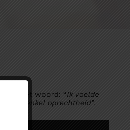
 aan het woord: “
Ik voelde
deling, enkel oprechtheid
”.