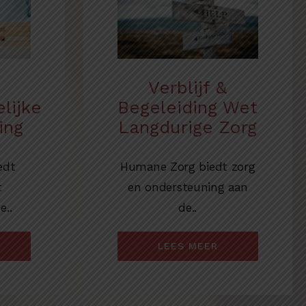
Verblijf &
lijke
Begeleiding Wet
ing
Langdurige Zorg
edt
Humane Zorg biedt zorg
t
en ondersteuning aan
e..
de..
LEES MEER