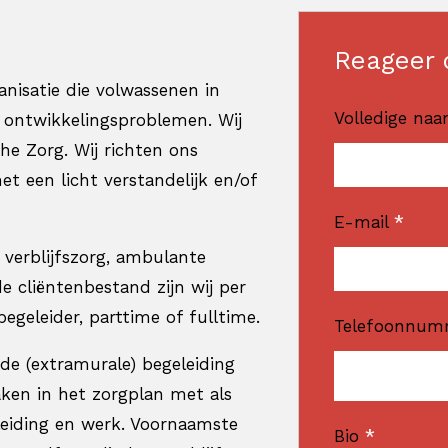
Reageer 
nisatie die volwassenen in
Volledige na
 ontwikkelingsproblemen. Wij
e Zorg. Wij richten ons
t een licht verstandelijk en/of
E-mail
*
verblijfszorg, ambulante
e cliëntenbestand zijn wij per
geleider, parttime of fulltime.
Telefoonnu
 de (extramurale) begeleiding
aken in het zorgplan met als
pleiding en werk. Voornaamste
Bio
*