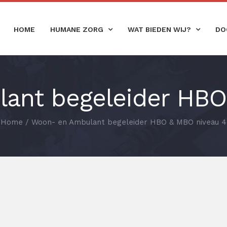
HOME
HUMANE ZORG
WAT BIEDEN WIJ?
DO
ant begeleider HBO
Home
/
Woon- en Ambulant begeleider HBO & MBO niveau 4