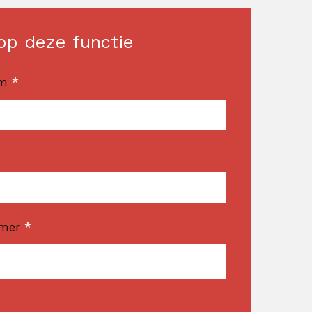
op deze functie
am
*
mmer
*