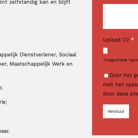
ënt zelfstandig kan en blijft
Upload CV
*
elijk Dienstverlener, Sociaal
Toegestane typen
ker, Maatschappelijk Werk en
Door het g
met het opsl
;
door deze sit
ie;
;
aar.