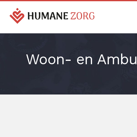
Ga
naar
inhoud
Woon- en Ambul