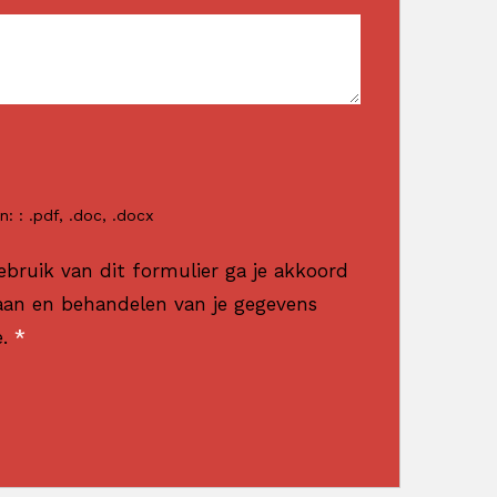
: : .pdf, .doc, .docx
ebruik van dit formulier ga je akkoord
aan en behandelen van je gegevens
e.
*