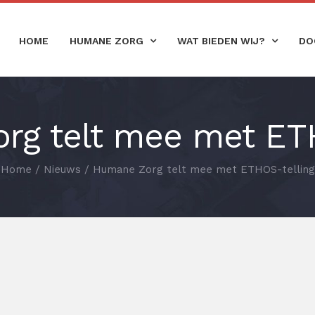
HOME
HUMANE ZORG
WAT BIEDEN WIJ?
DO
rg telt mee met ETH
Home
/
Nieuws
/
Humane Zorg telt mee met ETHOS-telling