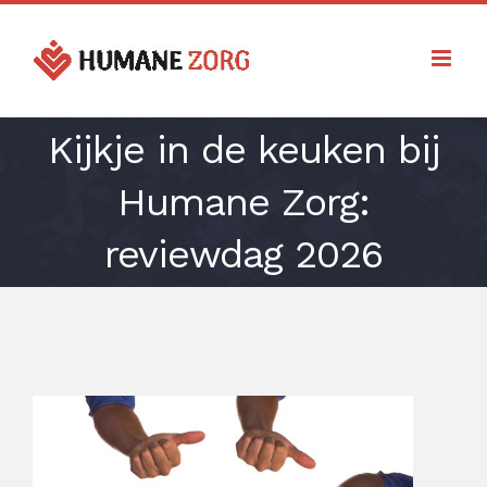
Ga
naar
inhoud
Kijkje in de keuken bij
Humane Zorg:
reviewdag 2026
Bekijk
grotere
afbeelding