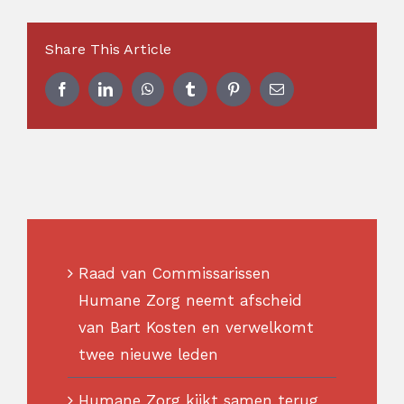
Share This Article
Facebook
LinkedIn
WhatsApp
Tumblr
Pinterest
E-
mail
Raad van Commissarissen
Humane Zorg neemt afscheid
van Bart Kosten en verwelkomt
twee nieuwe leden
Humane Zorg kijkt samen terug